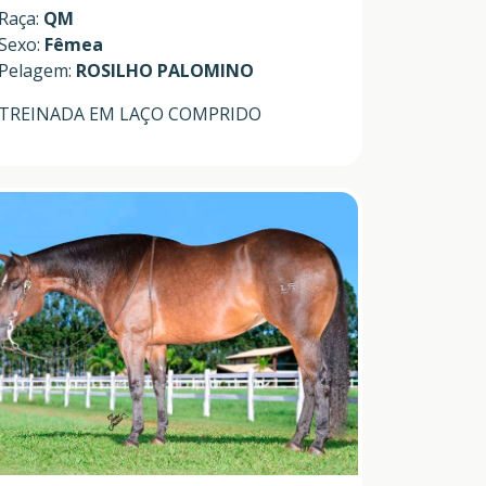
Raça:
QM
Sexo:
Fêmea
Pelagem:
ROSILHO PALOMINO
TREINADA EM LAÇO COMPRIDO