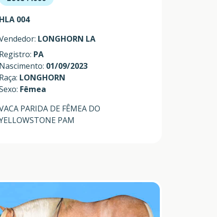
HLA 004
Vendedor:
LONGHORN LA
Registro:
PA
Nascimento:
01/09/2023
Raça:
LONGHORN
Sexo:
Fêmea
VACA PARIDA DE FÊMEA DO
YELLOWSTONE PAM