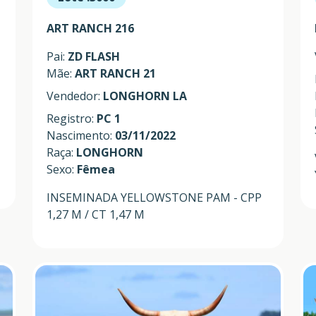
ART RANCH 216
Pai:
ZD FLASH
Mãe:
ART RANCH 21
Vendedor:
LONGHORN LA
Registro:
PC 1
Nascimento:
03/11/2022
Raça:
LONGHORN
Sexo:
Fêmea
INSEMINADA YELLOWSTONE PAM - CPP
1,27 M / CT 1,47 M