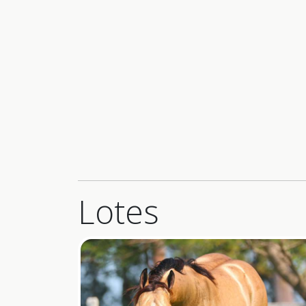
Lotes