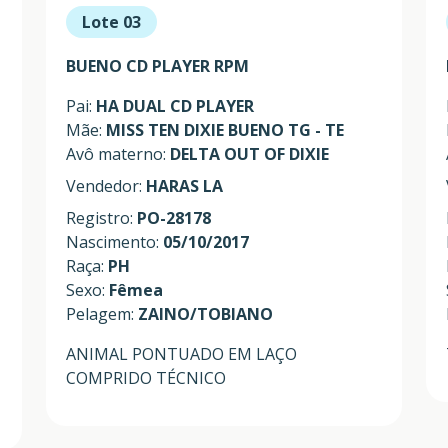
Lote 03
BUENO CD PLAYER RPM
Pai:
HA DUAL CD PLAYER
Mãe:
MISS TEN DIXIE BUENO TG - TE
Avô materno:
DELTA OUT OF DIXIE
Vendedor:
HARAS LA
Registro:
PO-28178
Nascimento:
05/10/2017
Raça:
PH
Sexo:
Fêmea
Pelagem:
ZAINO/TOBIANO
ANIMAL PONTUADO EM LAÇO
COMPRIDO TÉCNICO