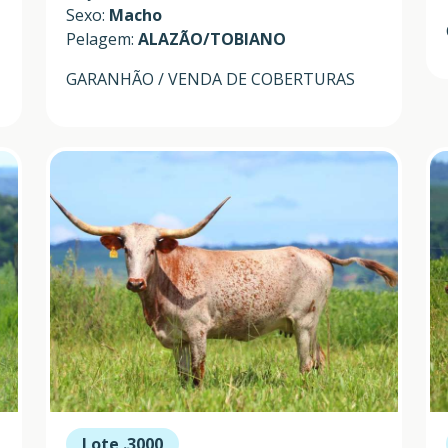
Sexo:
Macho
Pelagem:
ALAZÃO/TOBIANO
GARANHÃO / VENDA DE COBERTURAS
Lote .3000