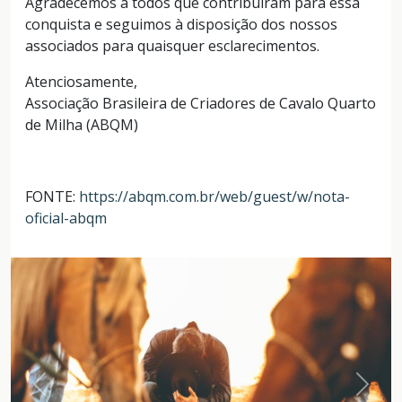
Agradecemos a todos que contribuíram para essa
conquista e seguimos à disposição dos nossos
associados para quaisquer esclarecimentos.
Atenciosamente,
Associação Brasileira de Criadores de Cavalo Quarto
de Milha (ABQM)
FONTE:
https://abqm.com.br/web/guest/w/nota-
oficial-abqm
Anterior
Próxi