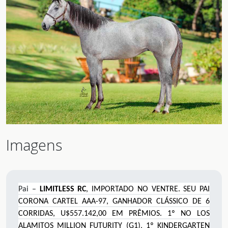
Imagens
Pai –
LIMITLESS RC
, IMPORTADO NO VENTRE. SEU PAI
CORONA CARTEL AAA-97
,
GANHADOR CLÁSSICO DE 6
CORRIDAS, U$557.142,00 EM PRÊMIOS. 1
º
NO LOS
ALAMITOS MILLION FUTURITY (G1), 1
º
KINDERGARTEN