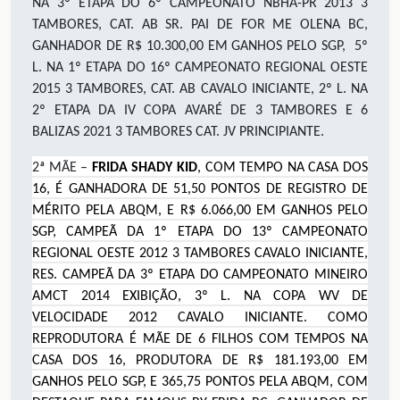
NA 3º ETAPA DO 6º CAMPEONATO NBHA-PR 2013 3
TAMBORES, CAT. AB SR. PAI DE FOR ME OLENA BC,
GANHADOR DE R$ 10.300,00 EM GANHOS PELO SGP, 5º
L. NA 1º ETAPA DO 16º CAMPEONATO REGIONAL OESTE
2015 3 TAMBORES, CAT. AB CAVALO INICIANTE, 2º L. NA
2º ETAPA DA IV COPA AVARÉ DE 3 TAMBORES E 6
BALIZAS 2021 3 TAMBORES CAT. JV PRINCIPIANTE.
2ª MÃE –
FRIDA SHADY KID
, COM TEMPO NA CASA DOS
16, É GANHADORA DE 51,50 PONTOS DE REGISTRO DE
MÉRITO PELA ABQM, E R$ 6.066,00 EM GANHOS PELO
SGP, CAMPEÃ DA 1º ETAPA DO 13º CAMPEONATO
REGIONAL OESTE 2012 3 TAMBORES CAVALO INICIANTE,
RES. CAMPEÃ DA 3º ETAPA DO CAMPEONATO MINEIRO
AMCT 2014 EXIBIÇÃO, 3º L. NA COPA WV DE
VELOCIDADE 2012 CAVALO INICIANTE. COMO
REPRODUTORA É MÃE DE 6 FILHOS COM TEMPOS NA
CASA DOS 16, PRODUTORA DE R$ 181.193,00 EM
GANHOS PELO SGP, E 365,75 PONTOS PELA ABQM, COM