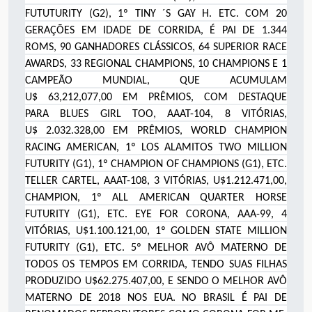
FUTUTURITY (G2), 1
º
TINY ´S GAY H. ETC. COM 20
GERAÇÕES EM IDADE DE CORRIDA, É PAI DE 1.344
ROMS, 90 GANHADORES CLÁSSICOS, 64 SUPERIOR RACE
AWARDS, 33 REGIONAL CHAMPIONS, 10 CHAMPIONS E 1
CAMPEÃO MUNDIAL, QUE ACUMULAM
U$
63,212,077,00
EM PRÊMIOS, COM DESTAQUE
PARA
BLUES GIRL TOO, AAAT-104, 8 VITÓRIAS,
U$
2.032.328,00 EM PRÊMIOS, WORLD CHAMPION
RACING AMERICAN, 1
º
LOS ALAMITOS TWO MILLION
FUTURITY (G1), 1
º
CHAMPION OF CHAMPIONS (G1), ETC.
TELLER CARTEL, AAAT-108, 3 VITÓRIAS, U$1.212.471,00,
CHAMPION, 1
º
ALL AMERICAN QUARTER HORSE
FUTURITY (G1), ETC. EYE FOR CORONA, AAA-99, 4
VITÓRIAS, U$1.100.121,00, 1
º
GOLDEN STATE MILLION
FUTURITY (G1), ETC. 5
º
MELHOR AVÔ MATERNO DE
TODOS OS TEMPOS EM CORRIDA, TENDO SUAS FILHAS
PRODUZIDO U$62.275.407,00, E SENDO O MELHOR AVÔ
MATERNO DE 2018 NOS EUA. NO BRASIL É PAI DE