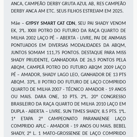
ANCA, CAMPEÃO DERBY GRUTA AZUL AB, RES CAMPEÃO
DERBY ANCA AM ETC. SEUS FILHOS ESTREIAM EM 2025.
Mãe –
GYPSY SMART CAT CDN
, SEU PAI SHADY VENOM
EK, 3°L. XXIII POTRO DO FUTURO DA RAÇA QUARTO DE
MILHA 2002 LAÇO PÉ – ABERTA - LIVRE, PAI DE ANIMAIS
PONTUADOS EM DIVERSAS MODALIDADES DA ABQM,
JUNTOS SOMAM 111,75 PONTOS. DESTAQUE PARA MISS
SHADY PRUDENTE, GANHADORA DE 26,5 PONTOS PELA
ABQM, CAMPEÃ POTRO DO FUTURO ABQM 2009 LAÇO
PÉ – AMADOR, SHADY LAGO LEO, GANHADOR DE 13 PTS
ABQM. 33°L. II POTRO DO FUTURO DE LAÇO COMPRIDO
QUARTO DE MILHA 2007 - TÉCNICO AMADOR - 19 ANOS
OU MAIS. DARA ONE, 10 PTS. 2°L. 20º CONGRESSO
BRASILEIRO DA RAÇA QUARTO DE MILHA 2010 LAÇO EM
DUPLA - ABERTA – LIVRE. SUN TIMES SHADY, 8.5 PTS. 1°L.
1ª ETAPA 2º CAMPEONATO PARANAENSE LAÇO
COMPRIDO APLC - AMADOR - 19 ANOS OU MAIS. BEBEL
SHADY, 2° L. 1 MATO-GROSSENSE DE LAÇO COMPRIDO