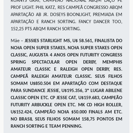
ROANYS GRAY, CAMPEÃO NACIONAL ABQM LAÇO PÉ
PROF LIGHT. PHIL KATZ, RES CAMPEÃ CONGRESSO ABQM
APARTAÇÃO AB JR. DOSEYS BOONLIGHT, PREMIADA EM
APARTAÇÃO E RANCH SORTING. FANCY DANCER TOO,
152,25 PTS ABQM RANCH SORTING.
Mãe –
JESSIES STARLIGHT MS
, U$ 58.561, FINALISTA DO
NCHA OPEN SUPER STAKES, NCHA SUPER STAKES OPEN
CLASSIC, AUGUSTA 4 ANOS OPEN FUTURITY CONGRESS
SPRING SPECTACULAR OPEN DERBY, MEMPHIS
AMATEUR CLASSIC E RALEIGH OPEN DERBY, RES.
CAMPEÃ RALEIGH AMATEUR CLASSIC. SEUS FILHOS
SOMAM U$850.504 EM APARTAÇÃO COM DESTAQUE
PARA SUNDANCE JESSIE, U$195.356, 3º LUGAR ABILENE
CLASSIC OPEN ETC. CP JESSE CAT, U$159.683, CAMPEÃO
FUTURITY ARBUCKLE OPEN ETC. MK CD HIGH ROLLER,
U$152.424, CAMPEÃO NCHA $50.000 FINALS AM ETC.
NO BRASIL SEUS FILHOS SOMAM 158,75 PONTOS EM
RANCH SORTING E TEAM PENNING.