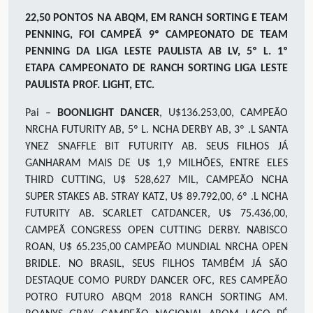
22,50 PONTOS NA ABQM, EM RANCH SORTING E TEAM
PENNING, FOI CAMPEÃ 9º CAMPEONATO DE TEAM
PENNING DA LIGA LESTE PAULISTA AB LV, 5º L. 1º
ETAPA CAMPEONATO DE RANCH SORTING LIGA LESTE
PAULISTA PROF. LIGHT, ETC.
Pai –
BOONLIGHT DANCER
, U$136.253,00, CAMPEÃO
NRCHA FUTURITY AB, 5º L. NCHA DERBY AB, 3º .L SANTA
YNEZ SNAFFLE BIT FUTURITY AB. SEUS FILHOS JÁ
GANHARAM MAIS DE U$ 1,9 MILHÕES, ENTRE ELES
THIRD CUTTING, U$ 528,627 MIL, CAMPEÃO NCHA
SUPER STAKES AB. STRAY KATZ, U$ 89.792,00, 6º .L NCHA
FUTURITY AB. SCARLET CATDANCER, U$ 75.436,00,
CAMPEÃ CONGRESS OPEN CUTTING DERBY. NABISCO
ROAN, U$ 65.235,00 CAMPEÃO MUNDIAL NRCHA OPEN
BRIDLE. NO BRASIL, SEUS FILHOS TAMBÉM JÁ SÃO
DESTAQUE COMO PURDY DANCER OFC, RES CAMPEÃO
POTRO FUTURO ABQM 2018 RANCH SORTING AM.