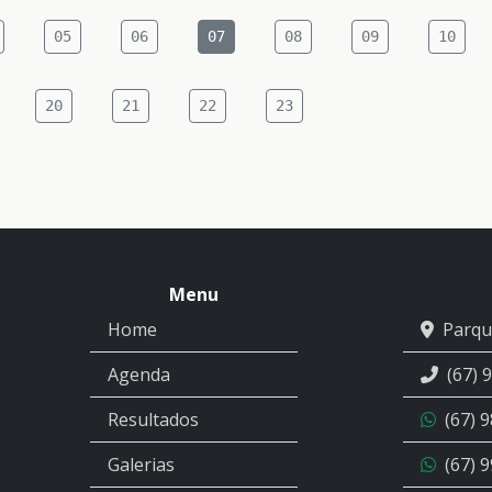
05
06
07
08
09
10
20
21
22
23
Menu
Home
Parqu
Agenda
(67) 
Resultados
(67) 
Galerias
(67) 