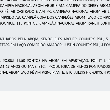
, BICAMPEÃ NACIONAL ABQM AB SR E AM, CAMPEÃ DO DERBY AB
 PÉ, AB CASTRADO E AM PR, CAMPEÃO NACIONAL ABQM AB LIGH
OMPRIDO AB, CAMPEÃ COPA DOS CAMPEÕES ABQM LAÇO COMPRI
BOONICE, 115 PONTOS, CAMPEÃO NACIONAL ABQM RANCH SORT
ONTUADOS PELA ABQM, SENDO ELES ARCHER COUNTRY PDL, 5 
TAPA EM LAÇO COMPRIDO AMADOR. JUSTIN COUNTRY PDL, 4 PON
, POSSUI 11,50 PONTOS NA ABQM EM APARTAÇÃO, FOI 1º L.
1 AM 19 ANOS OU MAIS, ETC. PRODUTORA DE FILHOS PONTUADO
NAL ABQM LAÇO PÉ AM PRINCIPIANTE, ETC. JULLYS HICKORYS, 4