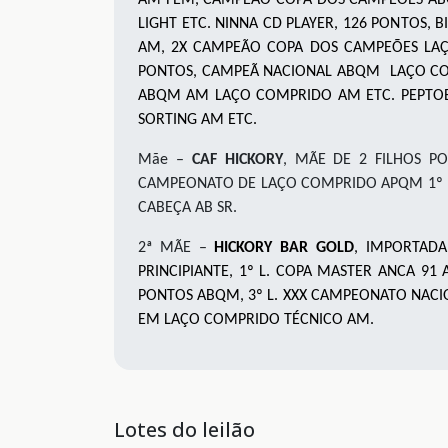
LIGHT ETC. NINNA CD PLAYER, 126 PONTOS
AM, 2X CAMPEÃO COPA DOS CAMPEÕES LAÇO
PONTOS, CAMPEÃ NACIONAL ABQM LAÇO C
ABQM AM LAÇO COMPRIDO AM ETC. PEPTO
SORTING AM ETC.
Mãe –
CAF HICKORY
, MÃE DE 2 FILHOS P
CAMPEONATO DE LAÇO COMPRIDO APQM 1º E
CABEÇA AB SR.
2ª MÃE –
HICKORY BAR GOLD
, IMPORTADA
PRINCIPIANTE, 1º L. COPA MASTER ANCA 9
PONTOS ABQM, 3º L. XXX CAMPEONATO NACIO
EM LAÇO COMPRIDO TÉCNICO AM.
Lotes do leilão