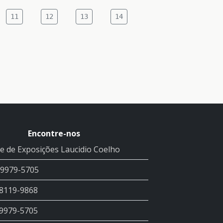
11
12
13
14
Encontre-nos
e de Exposições Laucidio Coelho
99979-5705
98119-9868
99979-5705