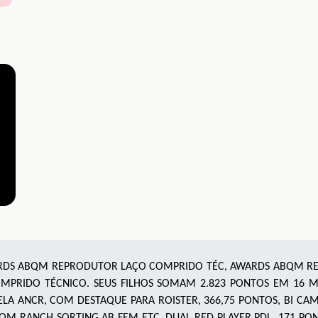
RDS ABQM REPRODUTOR LAÇO COMPRIDO TÉC, AWARDS ABQM RE
PRIDO TÉCNICO. SEUS FILHOS SOMAM 2.823 PONTOS EM 16 MO
7 PELA ANCR, COM DESTAQUE PARA ROISTER, 366,75 PONTOS, BI 
M RANCH SORTING AB FEM ETC. DUAL RED PLAYER PDL, 171 PO