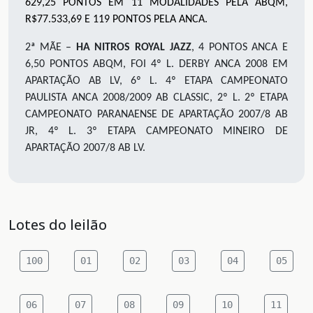
629,25 PONTOS EM 11 MODALIDADES PELA ABQM,
R$77.533,69 E 119 PONTOS PELA ANCA.
2ª MÃE –
HA NITROS ROYAL JAZZ
, 4 PONTOS ANCA E
6,50 PONTOS ABQM, FOI 4º L. DERBY ANCA 2008 EM
APARTAÇÃO AB LV, 6º L. 4º ETAPA CAMPEONATO
PAULISTA ANCA 2008/2009 AB CLASSIC, 2º L. 2º ETAPA
CAMPEONATO PARANAENSE DE APARTAÇÃO 2007/8 AB
JR, 4º L. 3º ETAPA CAMPEONATO MINEIRO DE
APARTAÇÃO 2007/8 AB LV.
Lotes do leilão
100
01
02
03
04
05
06
07
08
09
10
11