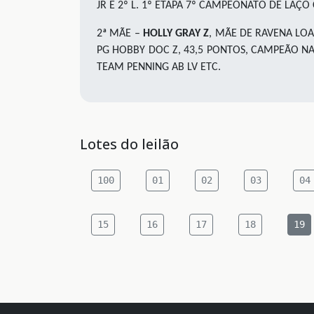
JR E 2º L. 1º ETAPA 7º CAMPEONATO DE LA
2ª MÃE –
HOLLY GRAY Z
, MÃE DE RAVENA LOA
PG HOBBY DOC Z, 43,5 PONTOS, CAMPEÃO N
TEAM PENNING AB LV ETC.
Lotes do leilão
100
01
02
03
04
15
16
17
18
19