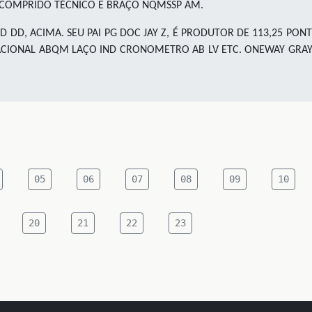
ÇO COMPRIDO TÉCNICO E BRAÇO NQMSSP AM.
D DD, ACIMA. SEU PAI PG DOC JAY Z, É PRODUTOR DE 113,25 P
ACIONAL ABQM LAÇO IND CRONOMETRO AB LV ETC. ONEWAY GRAY 
05
06
07
08
09
10
20
21
22
23