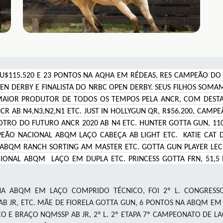
U$115.520 E 23 PONTOS NA AQHA EM RÉDEAS, RES CAMPEÃO DO 
PEN DERBY E FINALISTA DO NRBC OPEN DERBY. SEUS FILHOS SOMA
MAIOR PRODUTOR DE TODOS OS TEMPOS PELA ANCR, COM DESTA
 AB N4,N3,N2,N1 ETC. JUST IN HOLLYGUN QR, R$56.200, CAMP
POTRO DO FUTURO ANCR 2020 AB N4 ETC. HUNTER GOTTA GUN, 1
ÃO NACIONAL ABQM LAÇO CABEÇA AB LIGHT ETC. KATIE CAT D
 ABQM RANCH SORTING AM MASTER ETC. GOTTA GUN PLAYER L
CIONAL ABQM LAÇO EM DUPLA ETC. PRINCESS GOTTA FRN, 51,
NA ABQM EM LAÇO COMPRIDO TÉCNICO, FOI 2º L. CONGRESSO
JR, ETC. MÃE DE FIORELA GOTTA GUN, 6 PONTOS NA ABQM EM L
 E BRAÇO NQMSSP AB JR, 2º L. 2º ETAPA 7º CAMPEONATO DE 