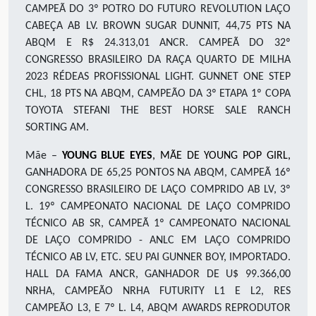
CAMPEÃ DO 3º POTRO DO FUTURO REVOLUTION
LAÇO
CABEÇA
AB
L
V.
BROWN SUGAR DUNNIT,
44,75
PTS NA
ABQM E R$ 24.313,01 ANCR. CAMPEÃ DO 32º
CONGRESSO BRASILEIRO DA RAÇA QUARTO DE MILHA
2023
RÉDEAS
PROFISSIONAL LIGHT
.
GUNNET ONE STEP
CHL, 1
8
PTS NA ABQM, CAMPEÃO DA 3
º
ETAPA 1
º
COPA
TOYOTA STEFANI THE BEST HORSE SALE RANCH
SORTING
AM.
Mãe –
YOUNG BLUE EYES
, MÃE DE YOUNG POP GIRL,
GANHADORA DE 65,25 PONTOS NA ABQM, CAMPEÃ 16º
CONGRESSO BRASILEIRO DE LAÇO COMPRIDO AB LV, 3º
L. 19º CAMPEONATO NACIONAL DE LAÇO COMPRIDO
TÉCNICO AB SR, CAMPEÃ 1º CAMPEONATO NACIONAL
DE LAÇO COMPRIDO - ANLC EM LAÇO COMPRIDO
TÉCNICO AB LV, ETC. SEU PAI
GUNNER BOY, IMPORTADO.
HALL DA FAMA ANCR, GANHADOR DE U$ 99.366,00
NRHA, CAMPEÃO NRHA FUTURITY L1 E L2, RES
CAMPEÃO L3, E 7º L. L4, ABQM AWARDS REPRODUTOR