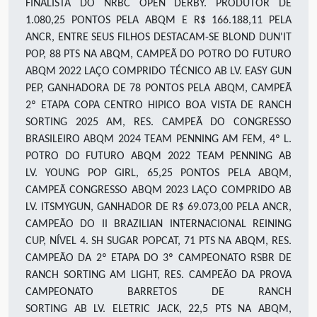
FINALISTA DO NRBC OPEN DERBY. PRODUTOR DE
1.080,25
PONTOS PELA ABQM E R$ 166.188,11 PELA
ANCR, ENTRE SEUS FILHOS DESTACAM-SE BLOND DUN'IT
POP, 88 PTS NA ABQM, CAMPEÃ DO POTRO DO FUTURO
ABQM 2022
LAÇO COMPRIDO TÉCNICO
AB
L
V.
EASY GUN
PEP, GANHADORA DE
78
PONTOS PELA ABQM,
CAMPEÃ
2º ETAPA COPA CENTRO HIPICO BOA VISTA DE RANCH
SORTING 2025 AM,
RES. CAMPEÃ DO CONGRESSO
BRASILEIRO ABQM 2024
TEAM PENNING
AM
FEM
,
4º L.
POTRO DO FUTURO ABQM 2022
TEAM PENNING
AB
LV
.
YOUNG POP GIRL,
65,25
PONTOS PELA ABQM,
CAMPEÃ CONGRESSO ABQM 2023
LAÇO COMPRIDO AB
LV
.
ITSMYGUN, GANHADOR DE R$
69.073,00
PELA ANCR,
CAMPEÃO DO II BRAZILIAN INTERNACIONAL REINING
CUP, NÍVEL 4
.
SH SUGAR POPCAT,
71
PTS NA ABQM, RES.
CAMPEÃO DA 2
º
ETAPA DO 3º CAMPEONATO RSBR DE
RANCH SORTING
AM
LIGHT, RES. CAMPEÃO DA PROVA
CAMPEONATO BARRETOS DE RANCH
SORTING
AB
LV
.
ELETRIC JACK, 22,5 PTS NA ABQM,