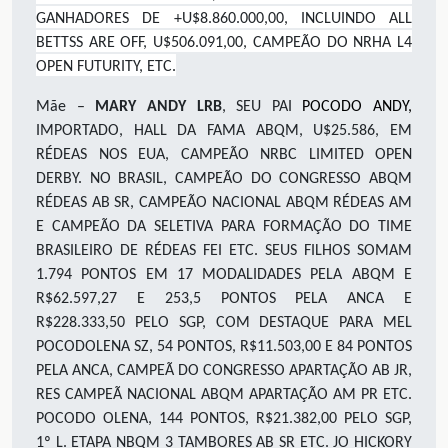
GANHADORES DE +U$8.860.000,00, INCLUINDO ALL
BETTSS ARE OFF, U$506.091,00, CAMPEÃO DO NRHA L4
OPEN FUTURITY, ETC.
Mãe –
MARY ANDY LRB
, SEU PAI
POCODO ANDY,
IMPORTADO, HALL DA FAMA ABQM, U$25.586, EM
RÉDEAS NOS EUA, CAMPEÃO NRBC LIMITED OPEN
DERBY. NO BRASIL, CAMPEÃO DO CONGRESSO ABQM
RÉDEAS AB SR, CAMPEÃO NACIONAL ABQM RÉDEAS AM
E CAMPEÃO DA SELETIVA PARA FORMAÇÃO DO TIME
BRASILEIRO DE RÉDEAS FEI ETC
.
SEUS FILHOS SOMAM
1.7
94
PONTOS EM 17 MODALIDADES PELA ABQM E
R$62.597
,27
E 2
53,5
PONTOS PELA ANCA E
R$2
28.333,50
PELO SGP, COM DESTAQUE PARA MEL
POCODOLENA SZ
,
54 PONTOS, R$1
1
.5
03,00
E 84 PONTOS
PELA ANCA
,
CAMPEÃ DO CONGRESSO APARTAÇÃO AB JR,
RES CAMPEÃ NACIONAL ABQM APARTAÇÃO AM PR ETC.
POCODO OLENA
,
144 PONTOS, R$21.382
,00
PELO SGP,
1º L
.
ETAPA NBQM 3 TAMBORES AB SR ETC
.
JO HICKORY