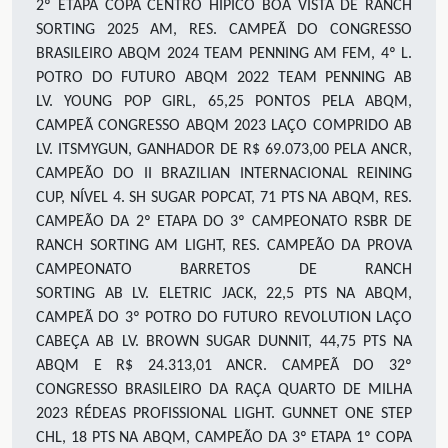
2º ETAPA COPA CENTRO HIPICO BOA VISTA DE RANCH
SORTING 2025 AM,
RES. CAMPEÃ DO CONGRESSO
BRASILEIRO ABQM 2024
TEAM PENNING
AM
FEM
,
4º L.
POTRO DO FUTURO ABQM 2022
TEAM PENNING
AB
LV
.
YOUNG POP GIRL,
65,25
PONTOS PELA ABQM,
CAMPEÃ CONGRESSO ABQM 2023
LAÇO COMPRIDO AB
LV
.
ITSMYGUN, GANHADOR DE R$
69.073,00
PELA ANCR,
CAMPEÃO DO II BRAZILIAN INTERNACIONAL REINING
CUP, NÍVEL 4
.
SH SUGAR POPCAT,
71
PTS NA ABQM, RES.
CAMPEÃO DA 2
º
ETAPA DO 3º CAMPEONATO RSBR DE
RANCH SORTING
AM
LIGHT, RES. CAMPEÃO DA PROVA
CAMPEONATO BARRETOS DE RANCH
SORTING
AB
LV
.
ELETRIC JACK, 22,5 PTS NA ABQM,
CAMPEÃ DO 3º POTRO DO FUTURO REVOLUTION
LAÇO
CABEÇA
AB
L
V.
BROWN SUGAR DUNNIT,
44,75
PTS NA
ABQM E R$ 24.313,01 ANCR. CAMPEÃ DO 32º
CONGRESSO BRASILEIRO DA RAÇA QUARTO DE MILHA
2023
RÉDEAS
PROFISSIONAL LIGHT
.
GUNNET ONE STEP
CHL, 1
8
PTS NA ABQM, CAMPEÃO DA 3
º
ETAPA 1
º
COPA